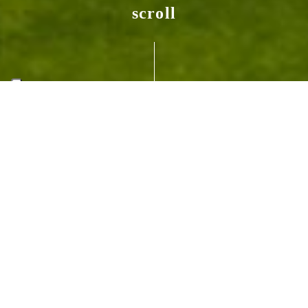
scroll
Les Jardins du
Carrousel
PARIS (FR)