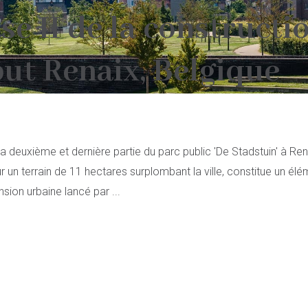
se II de la constructi
ut Renaix, Belgique
la deuxième et dernière partie du parc public 'De Stadstuin' à 
r un terrain de 11 hectares surplombant la ville, constitue un él
nsion urbaine lancé par