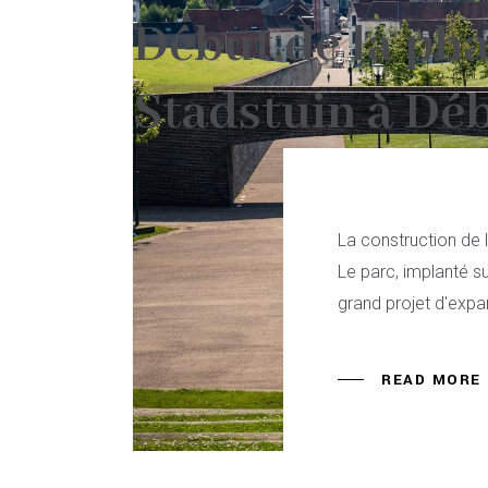
Début de la pha
Stadstuin à Déb
La construction de 
Le parc, implanté su
grand projet d'expa
READ MORE