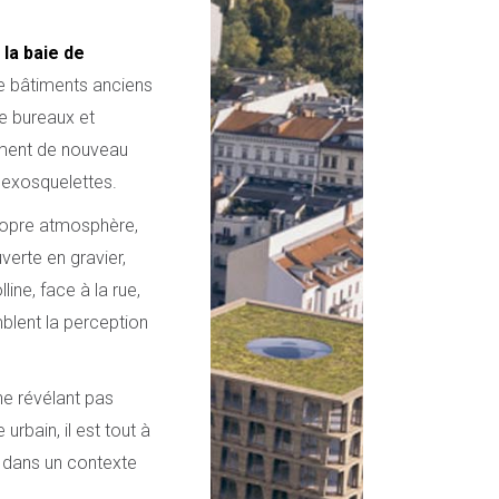
la baie de
 de bâtiments anciens
de bureaux et
lement de nouveau
d’exosquelettes.
ropre atmosphère,
verte en gravier,
ine, face à la rue,
blent la perception
 ne révélant pas
rbain, il est tout à
l dans un contexte