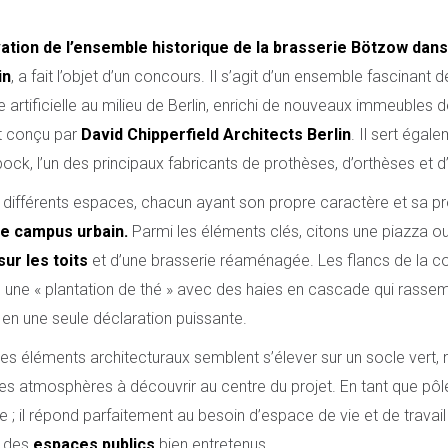
ation de l’ensemble historique de la brasserie Bötzow dans 
in
, a fait l’objet d’un concours. Il s’agit d’un ensemble fascinant
ne artificielle au milieu de Berlin, enrichi de nouveaux immeubles 
ut conçu par
David Chipperfield Architects Berlin
. Il sert éga
ock, l’un des principaux fabricants de prothèses, d’orthèses et 
 différents espaces, chacun ayant son propre caractère et sa p
le campus urbain.
Parmi les éléments clés, citons une piazza ou
sur les toits
et d’une brasserie réaménagée. Les flancs de la coll
une « plantation de thé » avec des haies en cascade qui rassem
 en une seule déclaration puissante.
s les éléments architecturaux semblent s’élever sur un socle vert,
es atmosphères à découvrir au centre du projet. En tant que pôle u
e ; il répond parfaitement au besoin d’espace de vie et de travai
c des
espaces publics
bien entretenus.