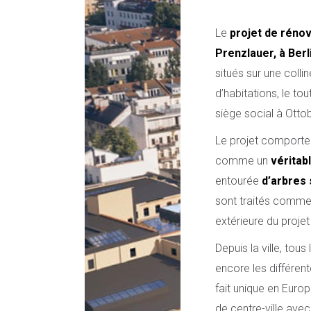
Le
projet de rénov
Prenzlauer, à Berl
situés sur une colli
d’habitations, le to
siège social à Ottob
Le projet comporte
comme un
véritab
entourée
d’arbres 
sont traités comme 
extérieure du projet
Depuis la ville, tou
encore les différent
fait unique en Europ
de centre-ville ave