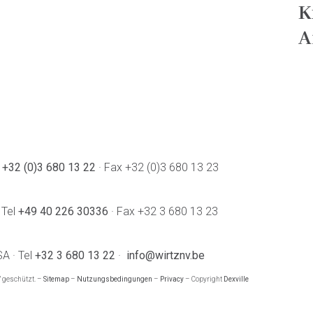
K
A
l
+32 (0)3 680 13 22
· Fax +32 (0)3 680 13 23
 Tel
+49 40 226 30336
· Fax +32 3 680 13 23
SA · Tel
+32 3 680 13 22
·
info@wirtznv.be
V geschützt. –
Sitemap
–
Nutzungsbedingungen
–
Privacy
– Copyright
Dexville