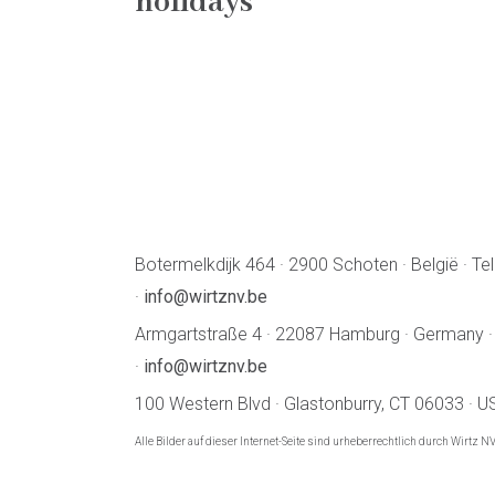
holidays
Botermelkdijk 464 · 2900 Schoten · België · Te
·
info@wirtznv.be
Armgartstraße 4 · 22087 Hamburg · Germany ·
·
info@wirtznv.be
100 Western Blvd · Glastonburry, CT 06033 · U
Alle Bilder auf dieser Internet-Seite sind urheberrechtlich durch Wirtz N