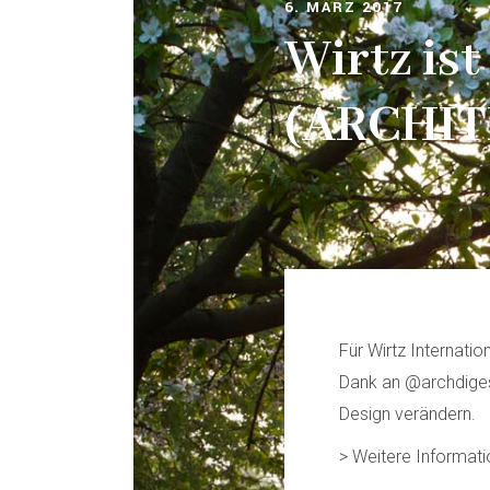
6. MÄRZ 2017
Wirtz ist
(ARCHIT
Für Wirtz Internatio
Dank an @archdigest
Design verändern.
> Weitere Informat