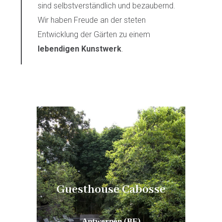
sind selbstverständlich und bezaubernd.
Wir haben Freude an der steten
Entwicklung der Gärten zu einem
lebendigen Kunstwerk
.
‘t Kristallijn
Un
Privatmuseum
Mol (BE)
se