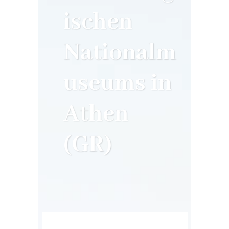
ischen
Nationalm
useums in
Athen
(GR)