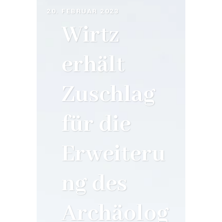
20. FEBRUAR 2023
Wirtz
erhält
Zuschlag
für die
Erweiteru
ng des
Archäolog