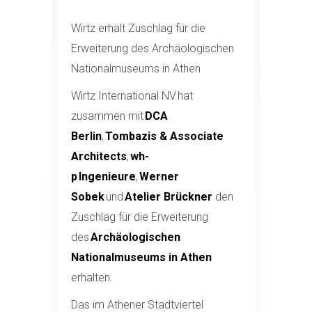
Wirtz erhält Zuschlag für die
Erweiterung des Archäologischen
Nationalmuseums in Athen
Wirtz International NV hat
zusammen mit
DCA
Berlin
,
Tombazis & Associate
Architects
,
wh-
p Ingenieure
,
Werner
Sobek
und
Atelier Brückner
den
Zuschlag für die Erweiterung
des
Archäologischen
Nationalmuseums in Athen
erhalten.
Das im Athener Stadtviertel