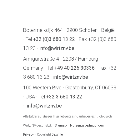
Botermelkdijk 464 · 2900 Schoten · België
· Tel
+32 (0)3 680 13 22
· Fax +32 (0)3 680
13 23 ·
info@wirtznv.be
Armgartstraße 4 · 22087 Hamburg ·
Germany · Tel
+49 40 226 30336
· Fax +32
3 680 13 23 ·
info@wirtznv.be
100 Western Blvd · Glastonburry, CT 06033
· USA · Tel
+32 3 680 13 22
·
info@wirtznv.be
Alle Bilder auf dieser Internet-Seite sind urheberrechtlich durch
Wirtz NV geschützt. –
Sitemap
–
Nutzungsbedingungen
–
Privacy
– Copyright
Dexville