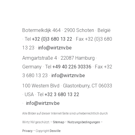
Botermelkdijk 464 · 2900 Schoten · België
· Tel
+32 (0)3 680 13 22
· Fax +32 (0)3 680
13 23 ·
info@wirtznv.be
Armgartstraße 4 · 22087 Hamburg ·
Germany · Tel
+49 40 226 30336
· Fax +32
3 680 13 23 ·
info@wirtznv.be
100 Western Blvd · Glastonburry, CT 06033
· USA · Tel
+32 3 680 13 22
·
info@wirtznv.be
Alle Bilder auf dieser Internet-Seite sind urheberrechtlich durch
Wirtz NV geschützt. –
Sitemap
–
Nutzungsbedingungen
–
Privacy
– Copyright
Dexville