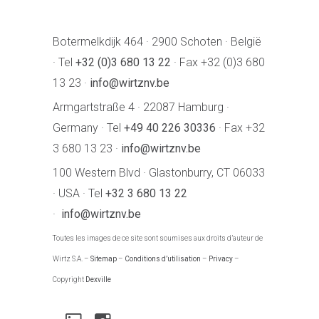
Botermelkdijk 464 · 2900 Schoten · België
· Tel
+32 (0)3 680 13 22
· Fax +32 (0)3 680
13 23 ·
info@wirtznv.be
Armgartstraße 4 · 22087 Hamburg ·
Germany · Tel
+49 40 226 30336
· Fax +32
3 680 13 23 ·
info@wirtznv.be
100 Western Blvd · Glastonburry, CT 06033
· USA · Tel
+32 3 680 13 22
·
info@wirtznv.be
Toutes les images de ce site sont soumises aux droits d’auteur de
Wirtz S.A. –
Sitemap
–
Conditions d’utilisation
–
Privacy
–
Copyright
Dexville