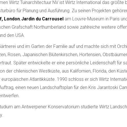
n Wirtz Tuinarchitectuur NV ist Wirtz International das größte 
turbüro für Planung und Ausführung. Zu seinen Projekten gehöre
f, London
,
Jardin du Carrousel
am Louvre-Museum in Paris un
ischen Grafschaft Northumberland sowie zahlreiche weitere öffent
 und den USA.
Gärtnerei und im Garten der Familie auf und machte sich mit Orc
zen, Rosen, Japanischen Blütenkirschen, Hortensien, Obstbäume
raut. Später entwickelte er eine persönliche Leidenschaft für sa
n der chilenischen Westküste, aus Kalifornien, Florida, den Küs
 europäischen Atlantikküste. 1990 schloss er sich Wirtz Internati
 Auftrag, einen neuen Landschaftsplan für den Kris Jarantoski C
entwerfen.
udium am Antwerpener Konservatorium studierte Wirtz Landscha
y.