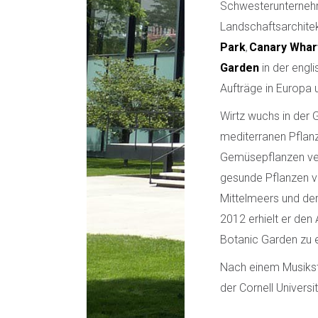
Schwesterunternehme
Landschaftsarchitek
Park
,
Canary Whar
Garden
in der engl
Aufträge in Europa
Wirtz wuchs in der 
mediterranen Pflan
Gemüsepflanzen vert
gesunde Pflanzen vo
Mittelmeers und der
2012 erhielt er den
Botanic Garden zu 
Nach einem Musikst
der Cornell Universit