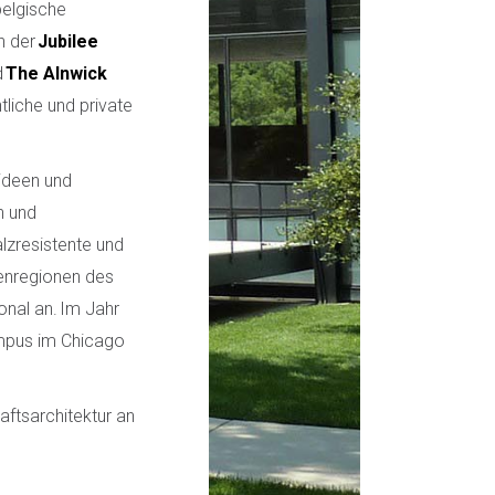
belgische
n der
Jubilee
d
The Alnwick
liche und private
hideen und
n und
lzresistente und
tenregionen des
onal an. Im Jahr
ampus im Chicago
ftsarchitektur an