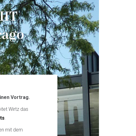
IIT
cago
inen Vortrag.
itet Wirtz das
ts
.
men mit dem