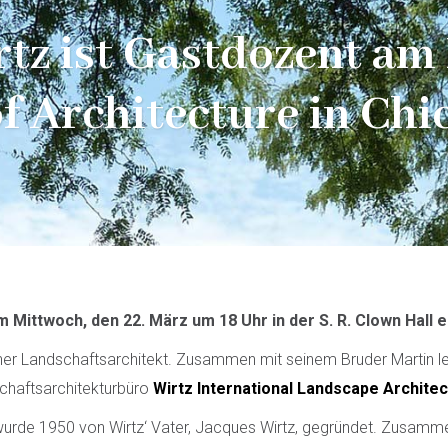
rtz ist Gastdozent am 
of Architecture in Chi
m Mittwoch, den 22. März um 18 Uhr in der S. R. Clown Hall e
scher Landschaftsarchitekt. Zusammen mit seinem Bruder Martin le
haftsarchitekturbüro
Wirtz International Landscape Architec
 wurde 1950 von Wirtz‘ Vater, Jacques Wirtz, gegründet. Zusam