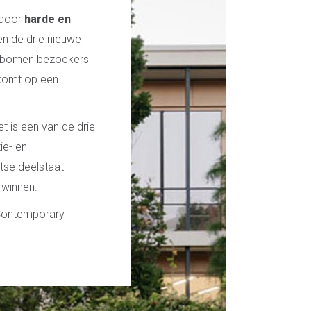
 door
harde en
 en de drie nieuwe
enbomen bezoekers
tkomt op een
t is een van de drie
ie- en
tse deelstaat
 winnen.
 Contemporary