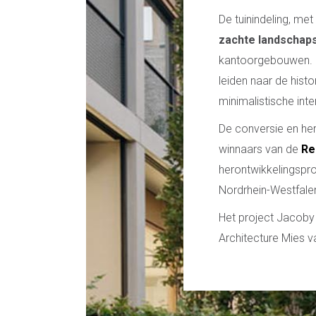
De tuinindeling, me
zachte landschaps
kantoorgebouwen. 
leiden naar de hist
minimalistische int
De conversie en her
winnaars van de
Re
herontwikkelingspro
Nordrhein-Westfal
Het project Jacoby
Architecture Mies v