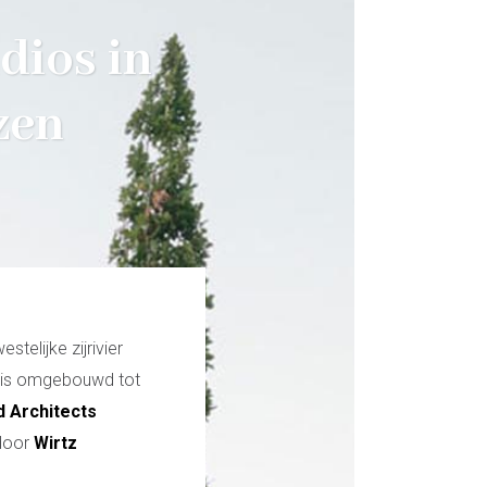
dios in
zen
telijke zijrivier
x is omgebouwd tot
d Architects
 door
Wirtz