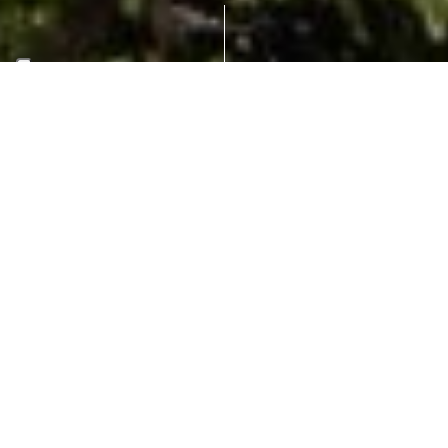
Albert II-laan
BRUSSEL (BE)
JAAR UITVOERING