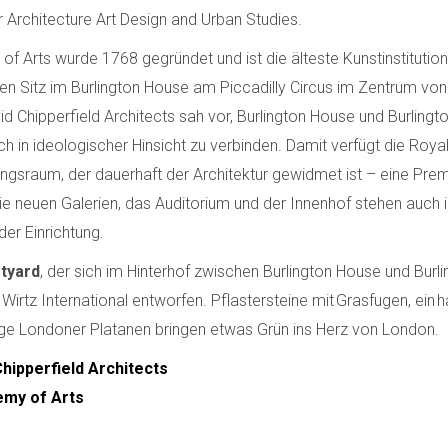
 Architecture Art Design and Urban Studies.
f Arts wurde 1768 gegründet und ist die älteste Kunstinstitution 
hren Sitz im Burlington House am Piccadilly Circus im Zentrum vo
d Chipperfield Architects sah vor, Burlington House und Burling
uch in ideologischer Hinsicht zu verbinden. Damit verfügt die Roy
ungsraum, der dauerhaft der Architektur gewidmet ist – eine Premi
e neuen Galerien, das Auditorium und der Innenhof stehen auch
er Einrichtung.
tyard
, der sich im Hinterhof zwischen Burlington House und Burl
Wirtz International entworfen. Pflastersteine mit Grasfugen, ein 
e Londoner Platanen bringen etwas Grün ins Herz von London.
hipperfield Architects
emy of Arts