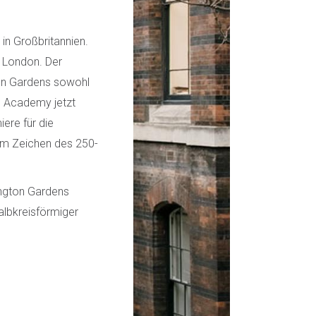
in Großbritannien.
n London. Der
ton Gardens sowohl
al Academy jetzt
ere für die
 im Zeichen des 250-
ington Gardens
halbkreisförmiger