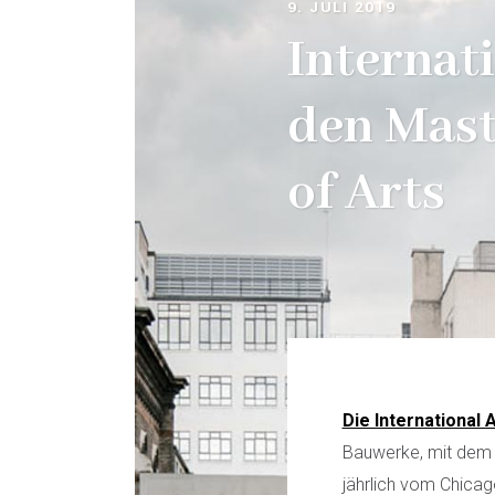
9. JULI 2019
Internat
den Mast
of Arts
Die International 
Bauwerke, mit dem n
jährlich vom Chica