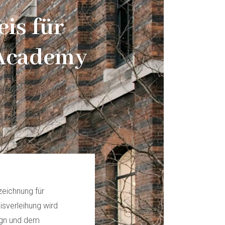
eis für
 Academy
eichnung für
isverleihung wird
ign und dem