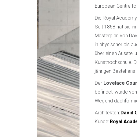
European Centre for
Die Royal Academy o
Seit 1868 hat sie i
Masterplan von Davi
in physischer als a
über einen Ausstell
Kunsthochschule. Di
jährigen Bestehens d
Der
Lovelace Cour
befindet, wurde von 
Weg und dachförmig
Architekten:
David C
Kunde:
Royal Acad