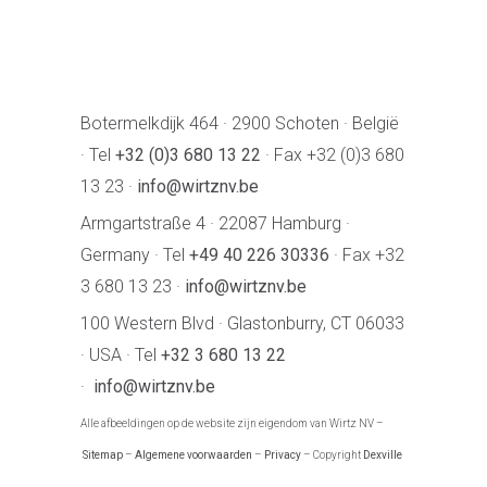
Botermelkdijk 464 · 2900 Schoten · België
· Tel
+32 (0)3 680 13 22
· Fax +32 (0)3 680
13 23 ·
info@wirtznv.be
Armgartstraße 4 · 22087 Hamburg ·
Germany · Tel
+49 40 226 30336
· Fax +32
3 680 13 23 ·
info@wirtznv.be
100 Western Blvd · Glastonburry, CT 06033
· USA · Tel
+32 3 680 13 22
·
info@wirtznv.be
Alle afbeeldingen op de website zijn eigendom van Wirtz NV –
Sitemap
–
Algemene voorwaarden
–
Privacy
– Copyright
Dexville