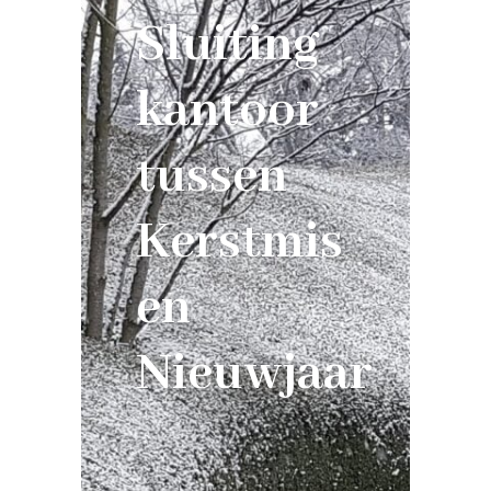
Sluiting
kantoor
tussen
Kerstmis
en
Nieuwjaar