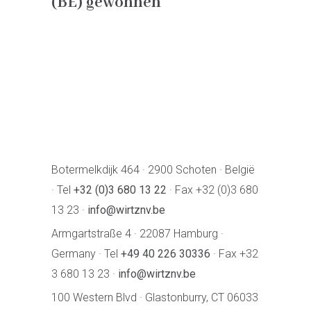
(BE) gewonnen
Botermelkdijk 464 · 2900 Schoten · België
· Tel
+32 (0)3 680 13 22
· Fax +32 (0)3 680
13 23 ·
info@wirtznv.be
Armgartstraße 4 · 22087 Hamburg ·
Germany · Tel
+49 40 226 30336
· Fax +32
3 680 13 23 ·
info@wirtznv.be
100 Western Blvd · Glastonburry, CT 06033