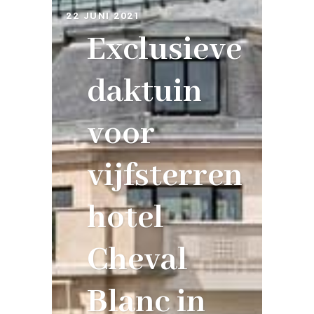
22 JUNI 2021
Exclusieve
daktuin
voor
vijfsterren
hotel
Cheval
Blanc in